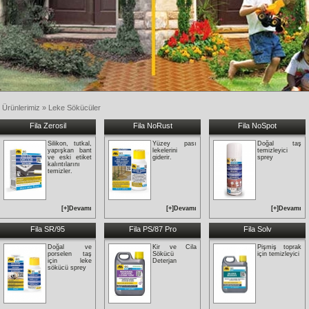
 Ürünlerimiz » Leke Sökücüler
Fila Zerosil
Fila NoRust
Fila NoSpot
Silikon, tutkal,
Yüzey pası
Doğal taş
yapışkan bant
lekelerini
temizleyici
ve eski etiket
giderir.
sprey
kalıntılarını
temizler.
[+]Devamı
[+]Devamı
[+]Devamı
Fila SR/95
Fila PS/87 Pro
Fila Solv
Doğal ve
Kir ve Cila
Pişmiş toprak
porselen taş
Sökücü
için temizleyici
için leke
Deterjan
sökücü sprey