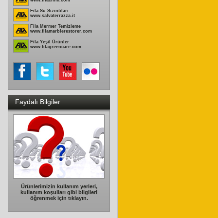
www.filachim.com
Fila Su Sızıntıları
www.salvaterrazza.it
Fila Mermer Temizleme
www.filamarblerestorer.com
Fila Yeşil Ürünler
www.filagreencare.com
Faydalı Bilgiler
Ürünlerimizin kullanım yerleri,
kullanım koşulları gibi bilgileri
öğrenmek için tıklayın.