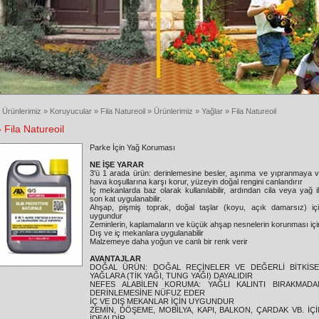
 Ürünlerimiz » Koruyucular » Fila Natureoil » Ürünlerimiz » Yağlar » Fila Natureoil
 Fila Natureoil
Parke İçin Yağ Koruması
NE İŞE YARAR
3'ü 1 arada ürün: derinlemesine besler, aşınma ve yıpranmaya 
hava koşullarına karşı korur, yüzeyin doğal rengini canlandırır
İç mekanlarda baz olarak kullanılabilir, ardından cila veya yağ i
son kat uygulanabilir.
Ahşap, pişmiş toprak, doğal taşlar (koyu, açık damarsız) iç
uygundur
Zeminlerin, kaplamaların ve küçük ahşap nesnelerin korunması içi
Dış ve iç mekanlara uygulanabilir
Malzemeye daha yoğun ve canlı bir renk verir
AVANTAJLAR
DOĞAL ÜRÜN: DOĞAL REÇİNELER VE DEĞERLİ BİTKİSE
YAĞLARA (TİK YAĞI, TUNG YAĞI) DAYALIDIR
NEFES ALABİLEN KORUMA: YAĞLI KALINTI BIRAKMADA
DERİNLEMESİNE NÜFUZ EDER
İÇ VE DIŞ MEKANLAR İÇİN UYGUNDUR
ZEMİN, DÖŞEME, MOBİLYA, KAPI, BALKON, ÇARDAK VB. İÇİ
İDEALDİR.