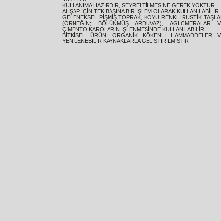
KULLANIMA HAZIRDIR, SEYRELTİLMESİNE GEREK YOKTUR
AHŞAP İÇİN TEK BAŞINA BİR İŞLEM OLARAK KULLANILABİLİR
GELENEKSEL PİŞMİŞ TOPRAK, KOYU RENKLİ RUSTİK TAŞLA
(ÖRNEĞİN; BÖLÜNMÜŞ ARDUVAZ), AGLOMERALAR V
ÇİMENTO KAROLARIN İŞLENMESİNDE KULLANILABİLİR.
BİTKİSEL ÜRÜN: ORGANİK KÖKENLİ HAMMADDELER V
YENİLENEBİLİR KAYNAKLARLA GELİŞTİRİLMİŞTİR