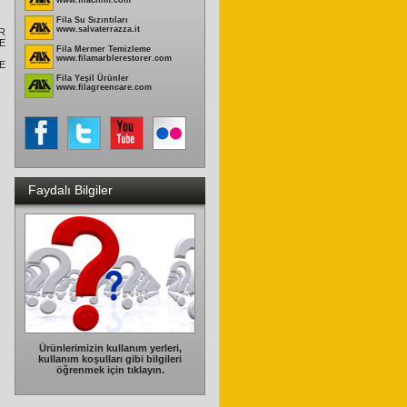
www.filachim.com
Fila Su Sızıntıları
www.salvaterrazza.it
R
E
Fila Mermer Temizleme
www.filamarblerestorer.com
E
Fila Yeşil Ürünler
www.filagreencare.com
Faydalı Bilgiler
Ürünlerimizin kullanım yerleri,
kullanım koşulları gibi bilgileri
öğrenmek için tıklayın.